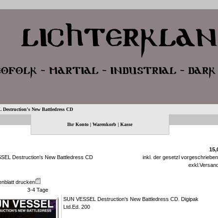
estruction's New Battledress CD
Ihr Konto
|
Warenkorb
|
Kasse
15,
EL Destruction's New Battledress CD
inkl. der gesetzl vorgeschriebe
exkl.
Versan
enblatt drucken
3-4 Tage
SUN VESSEL Destruction's New Battledress CD. Digipak
Ltd.Ed. 200