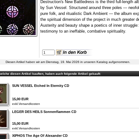
Destruction's New Battledress is the third full-length a
by Sun Vessel. Structured around three poles — neofol
pure folk, and ritualistic Dark Ambient — the album ex
the spiritual dimension of the project in much greater d
Austerity and beauty shape a poetics of inner struggle:
testimony to an ineffable, combative spirituality.
Diesen Artikel haben wir am Dienstag, 19. Mai 2026 in unseren Katalog aufgenommen.
elche diesen Artikel kauften, haben auch folgende Artikel gekauft:
SUN VESSEL Etched In Eternity CD
15,00 EUR
exkl.
Versandkosten
LEGER DES HEILS Sonnenflammen CD
15,00 EUR
exkl.
Versandkosten
XIPHOS The Age Of Alexander CD