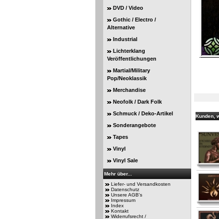
DVD / Video
Gothic / Electro /
Alternative
Industrial
Lichterklang
Veröffentlichungen
Martial/Military
Pop/Neoklassik
Merchandise
Neofolk / Dark Folk
Schmuck / Deko-Artikel
Kunden, w
Sonderangebote
Tapes
Vinyl
Vinyl Sale
Mehr über...
Liefer- und Versandkosten
Datenschutz
Unsere AGB's
Impressum
Index
Kontakt
Widerrufsrecht /