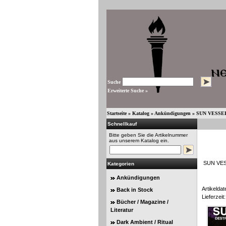
Suche
Erweiterte Suche »
Startseite
»
Katalog
»
Ankündigungen
»
SUN VESSEL D
Schnellkauf
Bitte geben Sie die Artikelnummer
aus unserem Katalog ein.
SUN VESS
Kategorien
Ankündigungen
Artikeldat
Back in Stock
Lieferzeit:
Bücher / Magazine /
Literatur
Dark Ambient / Ritual