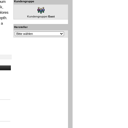
lbum
Kundengruppe
k,
plores
Kundengruppe:
Gast
epth.
 a
Hersteller