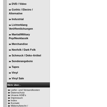
DVD / Video
Gothic / Electro /
Alternative
Industrial
Lichterklang
Veröffentlichungen
Martial/Military
Pop/Neoklassik
Merchandise
Neofolk / Dark Folk
Schmuck / Deko-Artikel
Sonderangebote
Tapes
Vinyl
Vinyl Sale
Mehr über...
Liefer- und Versandkosten
Datenschutz
Unsere AGB's
Impressum
Index
Kontakt
Widerrufsrecht /