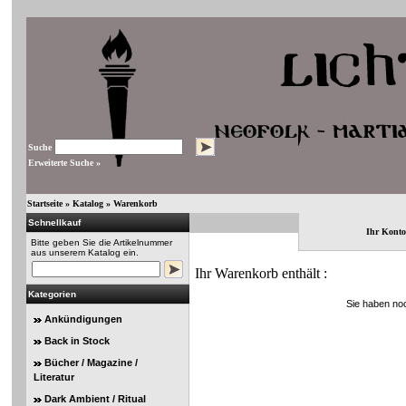
Suche
Erweiterte Suche »
Startseite
»
Katalog
»
Warenkorb
Schnellkauf
Ihr Konto
Bitte geben Sie die Artikelnummer
aus unserem Katalog ein.
Ihr Warenkorb enthält :
Kategorien
Sie haben noc
Ankündigungen
Back in Stock
Bücher / Magazine /
Literatur
Dark Ambient / Ritual