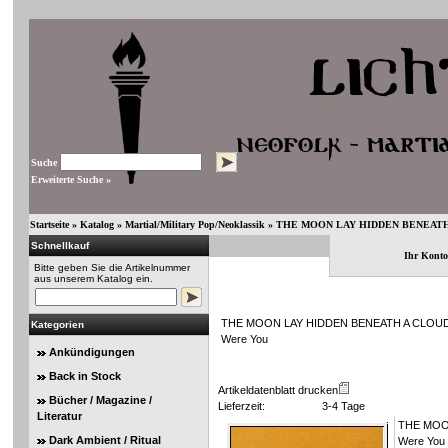
Suche
Erweiterte Suche »
Startseite
»
Katalog
»
Martial/Military Pop/Neoklassik
»
THE MOON LAY HIDDEN BENEATH A C
Schnellkauf
Ihr Konto
Bitte geben Sie die Artikelnummer
aus unserem Katalog ein.
THE MOON LAY HIDDEN BENEATH A CLOUD We
Kategorien
Were You
Ankündigungen
Back in Stock
Artikeldatenblatt drucken
Bücher / Magazine /
Lieferzeit:
3-4 Tage
Literatur
THE MOON
Dark Ambient / Ritual
Were You