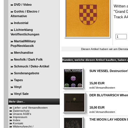
DVD / Video
Written 
"Grand D
Gothic / Electro /
Alternative
Track A4
Industrial
Lichterklang
Veröffentlichungen
Martial/Military
Pop/Neoklassik
Diesen Artikel haben wir am Diens
Merchandise
Neofolk / Dark Folk
Kunden, welche diesen Artikel kauften, haben a
Schmuck / Deko-Artikel
SUN VESSEL Destruction'
Sonderangebote
Tapes
15,00 EUR
Vinyl
exkl.
Versandkosten
Vinyl Sale
DER BLUTHARSCH When 
Mehr über...
18,00 EUR
Liefer- und Versandkosten
Datenschutz
exkl.
Versandkosten
Unsere AGB's
Impressum
THE MOON LAY HIDDEN B
Index
Kontakt
Widerrufsrecht /