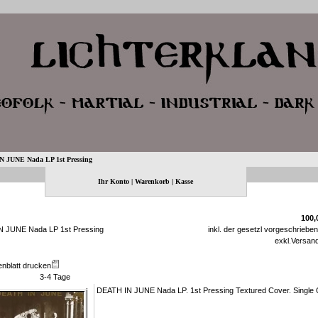
 JUNE Nada LP 1st Pressing
Ihr Konto
|
Warenkorb
|
Kasse
100,
 JUNE Nada LP 1st Pressing
inkl. der gesetzl vorgeschriebe
exkl.
Versan
enblatt drucken
3-4 Tage
DEATH IN JUNE Nada LP. 1st Pressing Textured Cover. Single