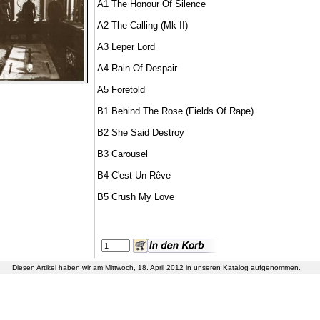
A1
The Honour Of Silence
A2
The Calling (Mk II)
A3
Leper Lord
A4
Rain Of Despair
A5
Foretold
B1
Behind The Rose (Fields Of Rape)
B2
She Said Destroy
B3
Carousel
B4
C'est Un Rêve
B5
Crush My Love
Diesen Artikel haben wir am Mittwoch, 18. April 2012 in unseren Katalog aufgenommen.