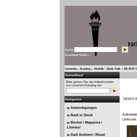
Suche
Erweiterte Suche »
Startseite
»
Katalog
»
Neofolk / Dark Folk
»
DEATH IN
Schnellkauf
Bitte geben Sie die Artikelnummer
aus unserem Katalog ein.
DEATH IN
Kategorien
Ankündigungen
Artikeldat
Back in Stock
Lieferzeit:
Bücher / Magazine /
Literatur
Dark Ambient / Ritual