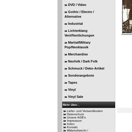
DVD / Video
Gothic / Electro /
Alternative
Industrial
Lichterklang
Veröffentlichungen
Martial/Military
Pop/Neoklassik
Merchandise
Neofolk / Dark Folk
Schmuck / Deko-Artikel
Sonderangebote
Tapes
Vinyl
Vinyl Sale
Mehr über...
Liefer- und Versandkosten
Datenschutz
Unsere AGB's
Impressum
Index
Kontakt
Widerrufsrecht /