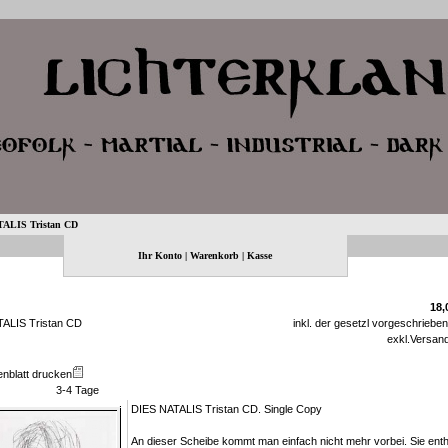
ALIS Tristan CD
Ihr Konto
|
Warenkorb
|
Kasse
18,
ALIS Tristan CD
inkl. der gesetzl vorgeschriebe
exkl.
Versan
enblatt drucken
3-4 Tage
DIES NATALIS Tristan CD. Single Copy
An dieser Scheibe kommt man einfach nicht mehr vorbei. Sie enth