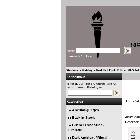
Suche
Erweiterte Suche »
Startseite
»
Katalog
»
Neofolk / Dark Folk
»
DIES NAT
Schnellkauf
Bitte geben Sie die Artikelnummer
aus unserem Katalog ein.
DIES NAT
Kategorien
Ankündigungen
Artikeldat
Back in Stock
Lieferzeit:
Bücher / Magazine /
Literatur
Dark Ambient / Ritual