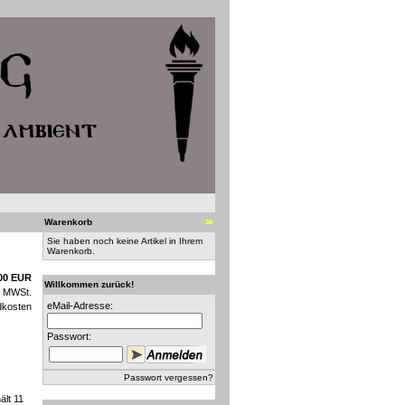
Warenkorb
Sie haben noch keine Artikel in Ihrem
Warenkorb.
00 EUR
Willkommen zurück!
n MWSt.
eMail-Adresse:
dkosten
Passwort:
Passwort vergessen?
ält 11