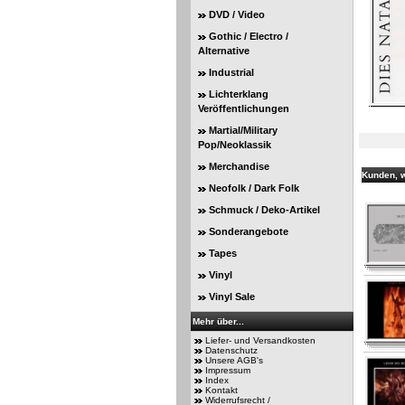
DVD / Video
Gothic / Electro /
Alternative
Industrial
Lichterklang
Veröffentlichungen
Martial/Military
Pop/Neoklassik
Merchandise
Kunden, w
Neofolk / Dark Folk
Schmuck / Deko-Artikel
Sonderangebote
Tapes
Vinyl
Vinyl Sale
Mehr über...
Liefer- und Versandkosten
Datenschutz
Unsere AGB's
Impressum
Index
Kontakt
Widerrufsrecht /