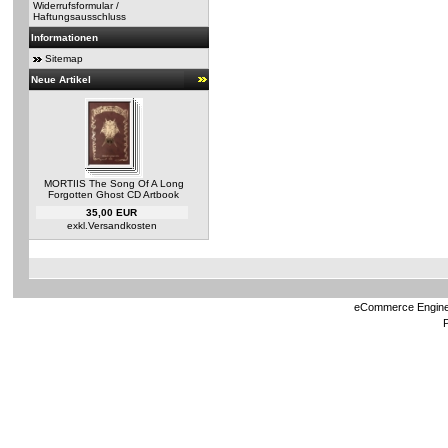
Widerrufsformular /
Haftungsausschluss
Informationen
Sitemap
Neue Artikel
MORTIIS The Song Of A Long
Forgotten Ghost CD Artbook
35,00 EUR
exkl.
Versandkosten
eCommerce Engin
P