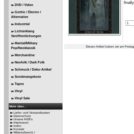
final
DVD / Video
Gothic / Electro /
Alternative
Industrial
Lichterklang
Veröffentlichungen
Martial/Military
Diesen Artikel haben wir am Freit
Pop/Neoklassik
Merchandise
Neofolk / Dark Folk
Schmuck / Deko-Artikel
Sonderangebote
Tapes
Vinyl
Vinyl Sale
Mehr über...
Liefer- und Versandkosten
Datenschutz
Unsere AGB's
Impressum
Index
Kontakt
Widerrufsrecht /