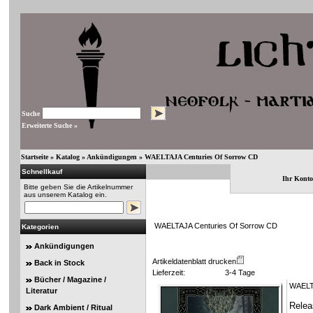
Suche
Erweiterte Suche »
Startseite
»
Katalog
»
Ankündigungen
»
WAELTAJA Centuries Of Sorrow CD
Schnellkauf
Ihr Konto
Bitte geben Sie die Artikelnummer
aus unserem Katalog ein.
WAELTAJA Centuries Of Sorrow CD
Kategorien
Ankündigungen
Artikeldatenblatt drucken
Back in Stock
Lieferzeit:
3-4 Tage
Bücher / Magazine /
WAELTA
Literatur
Relea
Dark Ambient / Ritual