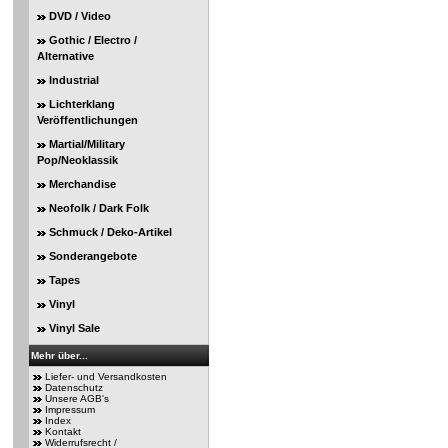
DVD / Video
Gothic / Electro /
Alternative
Industrial
Lichterklang
Veröffentlichungen
Martial/Military
Pop/Neoklassik
Merchandise
Neofolk / Dark Folk
Schmuck / Deko-Artikel
Sonderangebote
Tapes
Vinyl
Vinyl Sale
Mehr über...
Liefer- und Versandkosten
Datenschutz
Unsere AGB's
Impressum
Index
Kontakt
Widerrufsrecht /