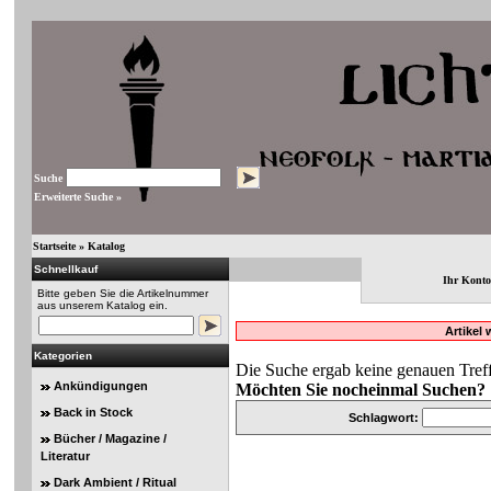
Suche
Erweiterte Suche »
Startseite
»
Katalog
Schnellkauf
Ihr Konto
Bitte geben Sie die Artikelnummer
aus unserem Katalog ein.
Artikel
Kategorien
Die Suche ergab keine genauen Treff
Ankündigungen
Möchten Sie nocheinmal Suchen?
Back in Stock
Schlagwort:
Bücher / Magazine /
Literatur
Dark Ambient / Ritual