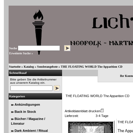
Suche
Erweiterte Suche »
Startseite
»
Katalog
»
Sonderangebote
»
THE FLOATING WORLD The Apparition CD
Schnellkauf
Ihr Konto
Bitte geben Sie die Artikelnummer
aus unserem Katalog ein.
THE FLOATING WORLD The Apparition CD
Kategorien
Ankündigungen
Artikeldatenblatt drucken
Back in Stock
Lieferzeit:
3-4 Tage
Bücher / Magazine /
THE FLOAT
Literatur
The Appa
Dark Ambient / Ritual