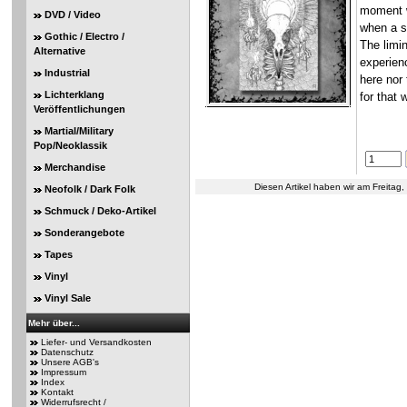
moment w
DVD / Video
when a so
Gothic / Electro /
The limin
Alternative
experienc
Industrial
here nor 
Lichterklang
for that
Veröffentlichungen
Martial/Military
Pop/Neoklassik
Merchandise
Diesen Artikel haben wir am Freita
Neofolk / Dark Folk
Schmuck / Deko-Artikel
Sonderangebote
Tapes
Vinyl
Vinyl Sale
Mehr über...
Liefer- und Versandkosten
Datenschutz
Unsere AGB's
Impressum
Index
Kontakt
Widerrufsrecht /