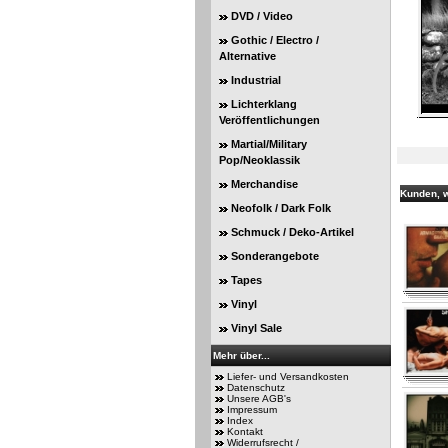
DVD / Video
Gothic / Electro /
Alternative
Industrial
Lichterklang
Veröffentlichungen
Martial/Military
Pop/Neoklassik
Merchandise
Kunden, w
Neofolk / Dark Folk
Schmuck / Deko-Artikel
Sonderangebote
Tapes
Vinyl
Vinyl Sale
Mehr über...
Liefer- und Versandkosten
Datenschutz
Unsere AGB's
Impressum
Index
Kontakt
Widerrufsrecht /