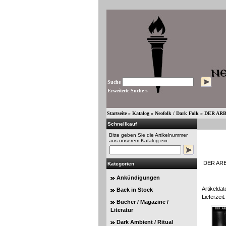
Suche
Erweiterte Suche »
Startseite
»
Katalog
»
Neofolk / Dark Folk
»
DER ARBE
Schnellkauf
Bitte geben Sie die Artikelnummer
aus unserem Katalog ein.
DER ARBE
Kategorien
Ankündigungen
Artikeldat
Back in Stock
Lieferzeit:
Bücher / Magazine /
Literatur
Dark Ambient / Ritual