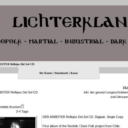
ITER Reflejos Del Sol CD
Ihr Konto
|
Warenkorb
|
Kasse
15,
ITER Reflejos Del Sol CD
inkl. der gesetzl vorgeschriebe
exkl.
Versan
enblatt drucken
3-4 Tage
DER ARBEITER Reflejos Del Sol CD. Digipak. Single Copy
First album of the Neofolk / Dark Folk project from Chile.