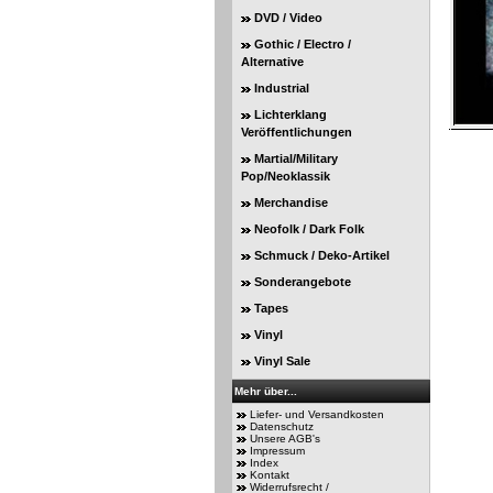
DVD / Video
Gothic / Electro /
Alternative
Industrial
Lichterklang
Veröffentlichungen
Martial/Military
Pop/Neoklassik
Merchandise
Neofolk / Dark Folk
Schmuck / Deko-Artikel
Sonderangebote
Tapes
Vinyl
Vinyl Sale
Mehr über...
Liefer- und Versandkosten
Datenschutz
Unsere AGB's
Impressum
Index
Kontakt
Widerrufsrecht /