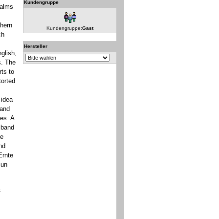
Kundengruppe
ealms
thern
Kundengruppe:
Gast
ch
Hersteller
glish,
s. The
ts to
torted
 idea
 and
es. A
 band
le
nd
Ernte
Sun
f