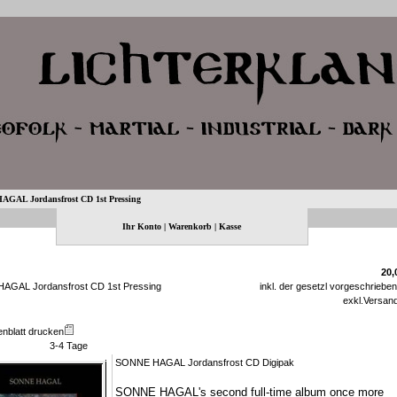
GAL Jordansfrost CD 1st Pressing
Ihr Konto
|
Warenkorb
|
Kasse
20,
GAL Jordansfrost CD 1st Pressing
inkl. der gesetzl vorgeschriebe
exkl.
Versan
enblatt drucken
3-4 Tage
SONNE HAGAL Jordansfrost CD Digipak
SONNE HAGAL's second full-time album once more