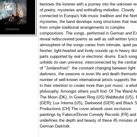
bestows the listener with a journey into the unknown r
of poetry, mysteries and enthralling melodies. Closely
connected to Europa's folk-music tradition and the Nor
mysteries, the band develops song structures that rea
from simple traditional arrangements to complex
compositions. The songs, performed in German and En
reveal rediscovered poems as well as self-written lyric
atmosphere of the songs varies from intimate, quiet par
fresher, light-hearted and lively sounds up to heavy dis
parts supported by real or electronic drums. Each song
unfolds its own universe, interconnected by the central
of "Jordansfrost": the constant changing between light
darkness, the seasons or even life and death themselv
number of well-known international artists supports the
in their intention to create more than just music: a who
philosophy. Amongst others you'll find: Of The Wand A
The Moon (DK), In Gowan Ring (US) Waldteufel (US), 
(GER), Lux Interna (US), Darkwood (GER) and Black 
Productions (CH) The cover artwork uses exclusive
paintings by Fabrice/Divine Comedy Records (FR) and
underlines the depth and beauty of these 45 minutes o
German Darkfolk.