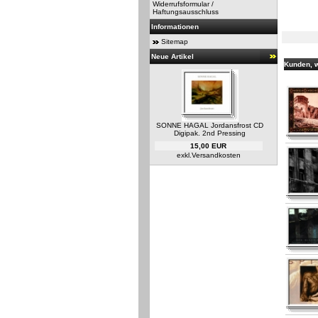
Widerrufsformular /
Haftungsausschluss
Informationen
Sitemap
Neue Artikel
Kunden, w
SONNE HAGAL Jordansfrost CD
Digipak. 2nd Pressing
15,00 EUR
exkl.
Versandkosten