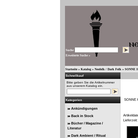
Suche
Erweiterte Suche »
Startseite
»
Katalog
»
Neofolk / Dark Folk
»
SONNE HA
Schnellkauf
Bitte geben Sie die Artikelnummer
aus unserem Katalog ein.
SONNE HA
Kategorien
Ankündigungen
Artikeldat
Back in Stock
Lieferzeit:
Bücher / Magazine /
Literatur
Dark Ambient / Ritual