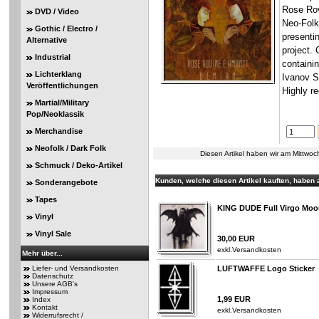
Rose Rov
DVD / Video
Neo-Folk
Gothic / Electro /
presentin
Alternative
project.
Industrial
containin
Lichterklang
Ivanov Sa
Veröffentlichungen
Highly 
Martial/Military
Pop/Neoklassik
Merchandise
Neofolk / Dark Folk
Diesen Artikel haben wir am Mittwo
Schmuck / Deko-Artikel
Kunden, welche diesen Artikel kauften, haben a
Sonderangebote
Tapes
KING DUDE Full Virgo Moon
Vinyl
Vinyl Sale
30,00 EUR
exkl.
Versandkosten
Mehr über...
Liefer- und Versandkosten
LUFTWAFFE Logo Sticker
Datenschutz
Unsere AGB's
Impressum
1,99 EUR
Index
Kontakt
exkl.
Versandkosten
Widerrufsrecht /