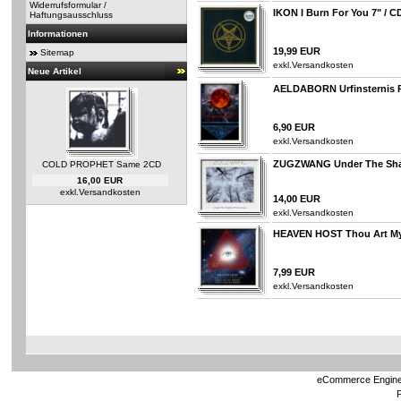
Widerrufsformular /
IKON I Burn For You 7" / C
Haftungsausschluss
Informationen
19,99 EUR
Sitemap
exkl.
Versandkosten
Neue Artikel
AELDABORN Urfinsternis P
6,90 EUR
exkl.
Versandkosten
ZUGZWANG Under The Sha
COLD PROPHET Same 2CD
16,00 EUR
exkl.
Versandkosten
14,00 EUR
exkl.
Versandkosten
HEAVEN HOST Thou Art My 
7,99 EUR
exkl.
Versandkosten
eCommerce Engin
P