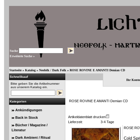
Suche
Erweiterte Suche »
Startseite
»
Katalog
»
Neofolk / Dark Folk
»
ROSE ROVINE E AMANTI Demian CD
Schnellkauf
Ihr Konto
Bitte geben Sie die Artikelnummer
aus unserem Katalog ein.
ROSE ROVINE E AMANTI Demian CD
Kategorien
Ankündigungen
Artikeldatenblatt drucken
Back in Stock
Lieferzeit:
3-4 Tage
Bücher / Magazine /
ROSE ROV
Literatur
Dark Ambient / Ritual
Cold Spr