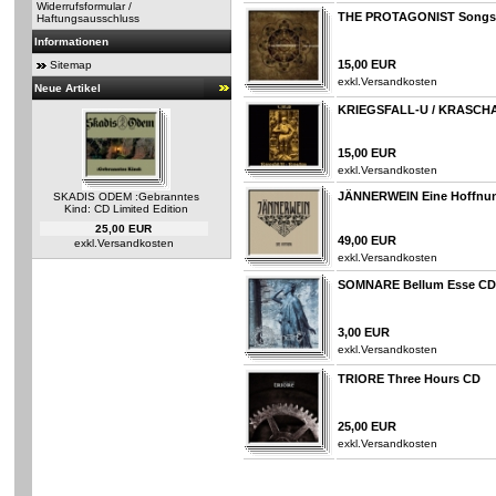
Widerrufsformular /
THE PROTAGONIST Songs O
Haftungsausschluss
Informationen
15,00 EUR
Sitemap
exkl.
Versandkosten
Neue Artikel
KRIEGSFALL-U / KRASCHA
15,00 EUR
exkl.
Versandkosten
JÄNNERWEIN Eine Hoffnu
SKADIS ODEM :Gebranntes
Kind: CD Limited Edition
25,00 EUR
49,00 EUR
exkl.
Versandkosten
exkl.
Versandkosten
SOMNARE Bellum Esse CD
3,00 EUR
exkl.
Versandkosten
TRIORE Three Hours CD
25,00 EUR
exkl.
Versandkosten