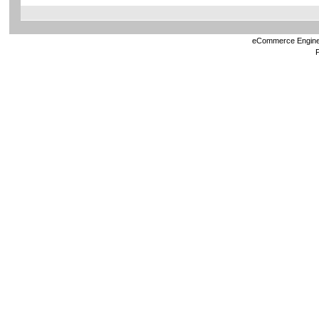
eCommerce Engin
P