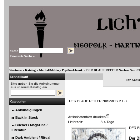
Suche
Erweiterte Suche »
Startseite
»
Katalog
»
Martial/Military Pop/Neoklassik
»
DER BLAUE REITER Nuclear Sun C
Schnellkauf
Ihr Konto
Bitte geben Sie die Artikelnummer
aus unserem Katalog ein.
DER BLAUE REITER Nuclear Sun CD
Kategorien
Ankündigungen
Artikeldatenblatt drucken
Back in Stock
Lieferzeit:
3-4 Tage
Bücher / Magazine /
DER BL
Literatur
Dark Ambient / Ritual
Der Bl