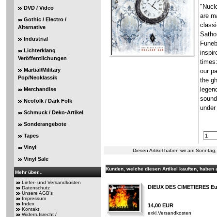
"Nucle
DVD / Video
are m
Gothic / Electro /
class
Alternative
Sathor
Industrial
Funeb
Lichterklang
inspir
Veröffentlichungen
times:
Martial/Military
our pa
Pop/Neoklassik
the gh
legend
Merchandise
soundt
Neofolk / Dark Folk
under 
Schmuck / Deko-Artikel
Sonderangebote
Tapes
Vinyl
Diesen Artikel haben wir am Sonntag
Vinyl Sale
Kunden, welche diesen Artikel kauften, haben a
Mehr über...
Liefer- und Versandkosten
DIEUX DES CIMETIERES Eu
Datenschutz
Unsere AGB's
Impressum
Index
14,00 EUR
Kontakt
exkl.
Versandkosten
Widerrufsrecht /