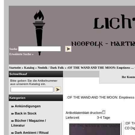
Suche
Erweiterte Suche »
Startseite
»
Katalog
»
Neofolk / Dark Folk
»
:OF THE WAND AND THE MOON: Emptiness ... 
Schnellkauf
Ihr Konto
Bitte geben Sie die Artikelnummer
aus unserem Katalog ein.
:OF THE WAND AND THE MOON: Emptiness ..
Kategorien
Ankündigungen
Artikeldatenblatt drucken
Back in Stock
Lieferzeit:
3-4 Tage
Bücher / Magazine /
:OF T
Literatur
CD Dig
Dark Ambient / Ritual