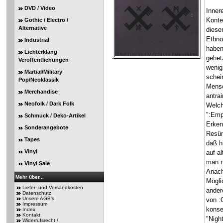
DVD / Video
Innere
Konte
Gothic / Electro /
Alternative
diese
Ethno
Industrial
haben 
Lichterklang
gehet
Veröffentlichungen
wenig
Martial/Military
schei
Pop/Neoklassik
Mensc
Merchandise
antra
Neofolk / Dark Folk
Welch
":Emp
Schmuck / Deko-Artikel
Erken
Sonderangebote
Resüm
Tapes
daß h
Vinyl
auf a
man n
Vinyl Sale
Anach
Mehr über...
Mögli
Liefer- und Versandkosten
ander
Datenschutz
Unsere AGB's
von :
Impressum
konse
Index
Kontakt
"Nigh
Widerrufsrecht /