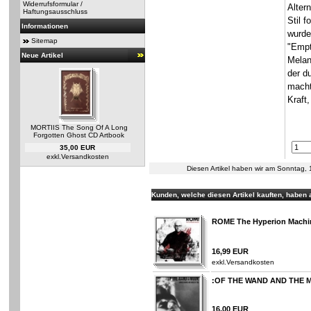
Widerrufsformular /
Alter
Haftungsausschluss
Stil 
Informationen
wurde
Sitemap
"Empt
Neue Artikel
Melan
der d
macht
Kraft
MORTIIS The Song Of A Long
Forgotten Ghost CD Artbook
35,00 EUR
exkl.
Versandkosten
Diesen Artikel haben wir am Sonntag
Kunden, welche diesen Artikel kauften, haben a
ROME The Hyperion Machi
16,99 EUR
exkl.
Versandkosten
:OF THE WAND AND THE M
16,00 EUR