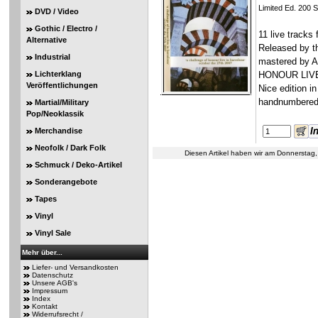
Limited Ed. 200 
DVD / Video
Gothic / Electro /
11 live tracks
Alternative
Released by th
Industrial
mastered by
Lichterklang
HONOUR LIVE w
Veröffentlichungen
Nice edition i
handnumbered 
Martial/Military
Pop/Neoklassik
Merchandise
Neofolk / Dark Folk
Diesen Artikel haben wir am Donnersta
Schmuck / Deko-Artikel
Sonderangebote
Tapes
Vinyl
Vinyl Sale
Mehr über...
Liefer- und Versandkosten
Datenschutz
Unsere AGB's
Impressum
Index
Kontakt
Widerrufsrecht /