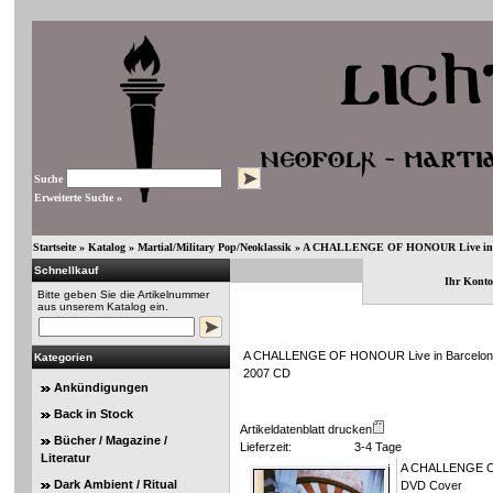
Suche
Erweiterte Suche »
Startseite
»
Katalog
»
Martial/Military Pop/Neoklassik
»
A CHALLENGE OF HONOUR Live in Bar
Schnellkauf
Ihr Konto
Bitte geben Sie die Artikelnummer
aus unserem Katalog ein.
A CHALLENGE OF HONOUR Live in Barcelona 
Kategorien
2007 CD
Ankündigungen
Back in Stock
Artikeldatenblatt drucken
Bücher / Magazine /
Lieferzeit:
3-4 Tage
Literatur
A CHALLENGE OF
Dark Ambient / Ritual
DVD Cover