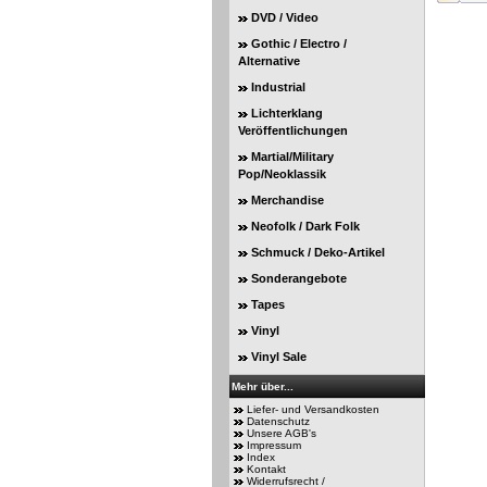
DVD / Video
Gothic / Electro /
Alternative
Industrial
Lichterklang
Veröffentlichungen
Martial/Military
Pop/Neoklassik
Merchandise
Neofolk / Dark Folk
Schmuck / Deko-Artikel
Sonderangebote
Tapes
Vinyl
Vinyl Sale
Mehr über...
Liefer- und Versandkosten
Datenschutz
Unsere AGB's
Impressum
Index
Kontakt
Widerrufsrecht /