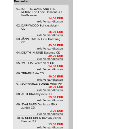
Bestseller
01.
:OF THE WAND AND THE
MOON: The Lone Descent CD
Re-Release
14,00 EUR
exkl.
Versandkosten
02.
DARKWOOD Schicksalsfahrt
CD
15,00 EUR
exkl.
Versandkosten
03.
JÄNNERWEIN Eine Hoffnung
CD
49,00 EUR
exkl.
Versandkosten
04.
DEATH IN JUNE Essence CD
20,00 EUR
exkl.
Versandkosten
05.
:WERRA: Vente Vent CD
14,00 EUR
exkl.
Versandkosten
06.
TRIARII Exile CD
40,00 EUR
exkl.
Versandkosten
07.
SCHWARZE SONNE Metal Pin
10,00 EUR
exkl.
Versandkosten
08.
AETERNA Abyssos CD
13,00 EUR
exkl.
Versandkosten
09.
SVALBARD Der letzte Blick
zurück CD
3,00 EUR
exkl.
Versandkosten
10.
IN SCHERBEN Dort an jenem
Baume CD
13,00 EUR
exkl.
Versandkosten