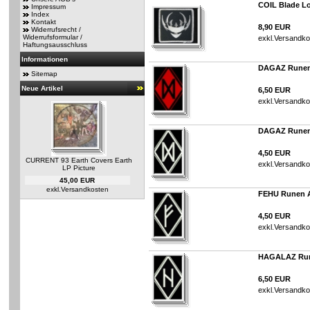
COIL Blade L
Impressum
Index
Kontakt
8,90 EUR
Widerrufsrecht /
Widerrufsformular /
exkl.
Versandko
Haftungsausschluss
Informationen
DAGAZ Runen 
Sitemap
Neue Artikel
6,50 EUR
exkl.
Versandko
DAGAZ Runen 
4,50 EUR
CURRENT 93 Earth Covers Earth
exkl.
Versandko
LP Picture
45,00 EUR
exkl.
Versandkosten
FEHU Runen A
4,50 EUR
exkl.
Versandko
HAGALAZ Run
6,50 EUR
exkl.
Versandko