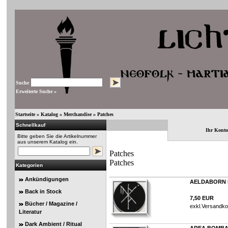
Suche
Erweiterte Suche »
Startseite
»
Katalog
»
Merchandise
»
Patches
Schnellkauf
Ihr Konto
Bitte geben Sie die Artikelnummer
aus unserem Katalog ein.
Patches
Patches
Kategorien
Ankündigungen
AELDABORN L
Back in Stock
7,50 EUR
Bücher / Magazine /
exkl.
Versandko
Literatur
Dark Ambient / Ritual