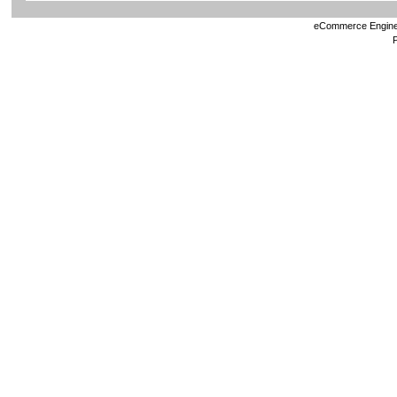
eCommerce Engin
P