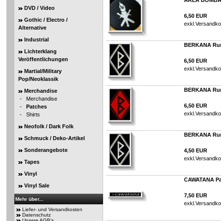
AREA BOMBA
DVD / Video
6,50 EUR
Gothic / Electro /
exkl.
Versandko
Alternative
Industrial
BERKANA Run
Lichterklang
Veröffentlichungen
6,50 EUR
exkl.
Versandko
Martial/Military
Pop/Neoklassik
BERKANA Run
Merchandise
-
Merchandise
6,50 EUR
-
Patches
exkl.
Versandko
-
Shirts
Neofolk / Dark Folk
BERKANA Rune
Schmuck / Deko-Artikel
Sonderangebote
4,50 EUR
exkl.
Versandko
Tapes
Vinyl
CAWATANA Pa
Vinyl Sale
7,50 EUR
Mehr über...
exkl.
Versandko
Liefer- und Versandkosten
Datenschutz
Unsere AGB's