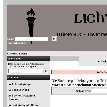
Suche
Erweiterte Suche »
Startseite
»
Katalog
Schnellkauf
Ihr Konto
Bitte geben Sie die Artikelnummer
aus unserem Katalog ein.
Artikel
Kategorien
Die Suche ergab keine genauen Treff
Ankündigungen
Möchten Sie nocheinmal Suchen?
Back in Stock
Schlagwort:
Bücher / Magazine /
Literatur
Dark Ambient / Ritual