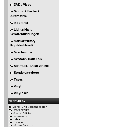
DVD / Video
Gothic / Electro /
Alternative
Industrial
Lichterklang
Veröffentlichungen
Martial/Military
Pop/Neoklassik
Merchandise
Neofolk / Dark Folk
Schmuck / Deko-Artikel
Sonderangebote
Tapes
Vinyl
Vinyl Sale
Mehr über...
Liefer- und Versandkosten
Datenschutz
Unsere AGB's
Impressum
Index
Kontakt
Widerrufsrecht /