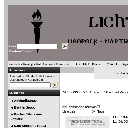
Suche
Erweiterte Suche »
Startseite
»
Katalog
»
Dark Ambient / Ritual
»
SCHLOSS TEGAL Oranur III "The Third Repo
Schnellkauf
Ihr Konto
Bitte geben Sie die Artikelnummer
aus unserem Katalog ein.
SCHLOSS TEGAL Oranur III "The Third Repor
Kategorien
Ankündigungen
Artikeldatenblatt drucken
Back in Stock
Lieferzeit:
3-4 Tage
Bücher / Magazine /
SCHLOSS T
Literatur
Ltd.Ed. 30
Dark Ambient / Ritual