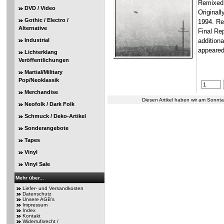
Remixed 
DVD / Video
Original
Gothic / Electro /
1994. Re
Alternative
Final Re
Industrial
addition
appeared 
Lichterklang
Veröffentlichungen
Martial/Military
Pop/Neoklassik
Merchandise
Diesen Artikel haben wir am Sonnt
Neofolk / Dark Folk
Schmuck / Deko-Artikel
Sonderangebote
Tapes
Vinyl
Vinyl Sale
Mehr über...
Liefer- und Versandkosten
Datenschutz
Unsere AGB's
Impressum
Index
Kontakt
Widerrufsrecht /