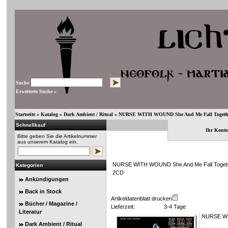
Suche
Erweiterte Suche »
Startseite
»
Katalog
»
Dark Ambient / Ritual
»
NURSE WITH WOUND She And Me Fall Together
Schnellkauf
Ihr Konto
Bitte geben Sie die Artikelnummer
aus unserem Katalog ein.
NURSE WITH WOUND She And Me Fall Togethe
Kategorien
2CD
Ankündigungen
Back in Stock
Artikeldatenblatt drucken
Bücher / Magazine /
Lieferzeit:
3-4 Tage
Literatur
NURSE WIT
Dark Ambient / Ritual