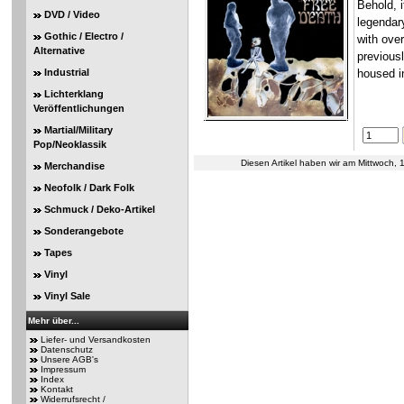
Behold, 
DVD / Video
legendar
Gothic / Electro /
with ove
Alternative
previous
Industrial
housed in
Lichterklang
Veröffentlichungen
Martial/Military
Pop/Neoklassik
Diesen Artikel haben wir am Mittwoch
Merchandise
Neofolk / Dark Folk
Schmuck / Deko-Artikel
Sonderangebote
Tapes
Vinyl
Vinyl Sale
Mehr über...
Liefer- und Versandkosten
Datenschutz
Unsere AGB's
Impressum
Index
Kontakt
Widerrufsrecht /