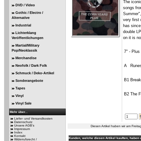
The iconi
DVD / Video
songs fro
Gothic / Electro /
Summer", 
Alternative
very firs
Industrial
has since
double LP
Lichterklang
on it is n
Veröffentlichungen
Martial/Military
Pop/Neoklassik
7" - Plus
Merchandise
A
Rune
Neofolk / Dark Folk
Schmuck / Deko-Artikel
B1
Break
Sonderangebote
Tapes
B2
The F
Vinyl
Vinyl Sale
Mehr über...
Liefer- und Versandkosten
Datenschutz
Unsere AGB's
Diesen Artikel haben wir am Frei
Impressum
Index
Kontakt
Kunden, welche diesen Artikel kauften, haben a
Widerrufsrecht /