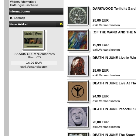
Widerrufsformular /
Haftungsausschluss
DARKWOOD Twilight Gard
Informationen
Sitemap
28,00 EUR
Neue Artikel
exkl.
Versandkosten
:OF THE WAND AND THE MO
19,99 EUR
exkl.
Versandkosten
SKADIS ODEM :Gebranntes
Kind: CD
DEATH IN JUNE Live In Wi
14,00 EUR
exkl.
Versandkosten
25,00 EUR
exkl.
Versandkosten
DEATH IN JUNE Live At The
24,99 EUR
exkl.
Versandkosten
DEATH IN JUNE Peaceful Sno
20,00 EUR
exkl.
Versandkosten
DEATH IN JUNE The Snow 