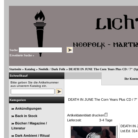
Suche
Erweiterte Suche »
Startseite
»
Katalog
»
Neofolk / Dark Folk
»
DEATH IN JUNE The Corn Years Plus CD / 7" (Spla
Schnellkauf
Ihr Konto
Bitte geben Sie die Artikelnummer
aus unserem Katalog ein.
DEATH IN JUNE The Corn Years Plus CD / 7" (S
Kategorien
Ankündigungen
Artikeldatenblatt drucken
Back in Stock
Lieferzeit:
3-4 Tage
Bücher / Magazine /
DEATH IN JU
Literatur
Ltd.Ed. 314
Dark Ambient / Ritual