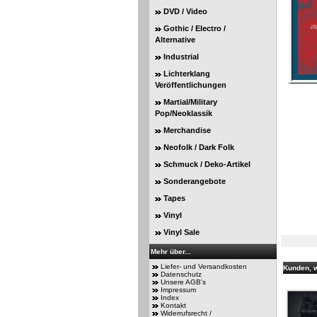
DVD / Video
Gothic / Electro /
Alternative
Industrial
Lichterklang
Veröffentlichungen
Martial/Military
Pop/Neoklassik
Merchandise
Neofolk / Dark Folk
Schmuck / Deko-Artikel
Sonderangebote
Tapes
Vinyl
Vinyl Sale
Mehr über...
Liefer- und Versandkosten
Kunden, w
Datenschutz
Unsere AGB's
Impressum
Index
Kontakt
Widerrufsrecht /