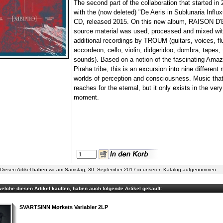
The second part of the collaboration that started in
with the (now deleted) "De Aeris in Sublunaria Influx
CD, released 2015. On this new album, RAISON D
source material was used, processed and mixed wi
additional recordings by TROUM (guitars, voices, fl
accordeon, cello, violin, didgeridoo, dombra, tapes,
sounds). Based on a notion of the fascinating Ama
Piraha tribe, this is an excursion into nine different 
worlds of perception and consciousness. Music tha
reaches for the eternal, but it only exists in the very
moment.
Diesen Artikel haben wir am Samstag, 30. September 2017 in unseren Katalog aufgenommen.
elche diesen Artikel kauften, haben auch folgende Artikel gekauft:
SVARTSINN Mørkets Variabler 2LP