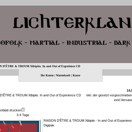
 D'ÊTRE & TROUM Xibipiio. In and Out of Experience CD
Ihr Konto
|
Warenkorb
|
Kasse
14,
'ÊTRE & TROUM Xibipiio. In and Out of Experience CD
inkl. der gesetzl vorgeschriebe
exkl.
Versan
enblatt drucken
3-4 Tage
RAISON D'ÊTRE & TROUM Xibipiio - In and Out of Experienc
Digipak