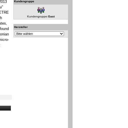
 2013
Kundengruppe
u"
'ETRE
Kundengruppe:
Gast
th
utes,
Hersteller
 found
zonian
micro-
t