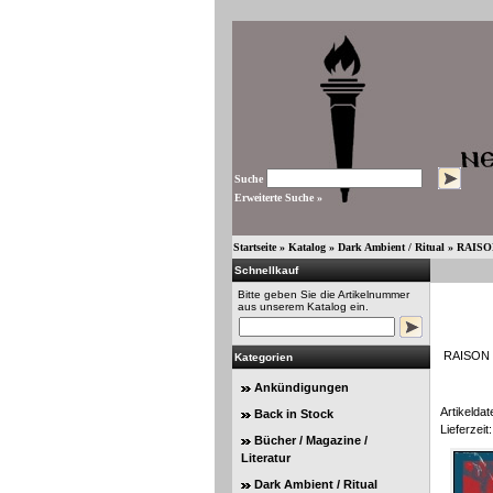
Suche
Erweiterte Suche »
Startseite
»
Katalog
»
Dark Ambient / Ritual
»
RAISON
Schnellkauf
Bitte geben Sie die Artikelnummer
aus unserem Katalog ein.
RAISON D
Kategorien
Ankündigungen
Artikeldat
Back in Stock
Lieferzeit:
Bücher / Magazine /
Literatur
Dark Ambient / Ritual