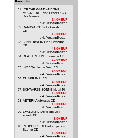
Bestseller
01.
:OF THE WAND AND THE
MOON: The Lone Descent CD
Re-Release
14,00 EUR
exkl.
Versandkosten
02.
DARKWOOD Schicksalsfahrt
CD
15,00 EUR
exkl.
Versandkosten
03.
JÄNNERWEIN Eine Hoffnung
CD
49,00 EUR
exkl.
Versandkosten
04.
DEATH IN JUNE Essence CD
20,00 EUR
exkl.
Versandkosten
05.
:WERRA: Vente Vent CD
14,00 EUR
exkl.
Versandkosten
06.
TRIARII Exile CD
40,00 EUR
exkl.
Versandkosten
07.
SCHWARZE SONNE Metal Pin
10,00 EUR
exkl.
Versandkosten
08.
AETERNA Abyssos CD
13,00 EUR
exkl.
Versandkosten
09.
SVALBARD Der letzte Blick
zurück CD
3,00 EUR
exkl.
Versandkosten
10.
IN SCHERBEN Dort an jenem
Baume CD
13,00 EUR
exkl.
Versandkosten