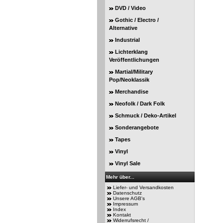
DVD / Video
Gothic / Electro /
Alternative
Industrial
Lichterklang
Veröffentlichungen
Martial/Military
Pop/Neoklassik
Merchandise
Neofolk / Dark Folk
Schmuck / Deko-Artikel
Sonderangebote
Tapes
Vinyl
Vinyl Sale
Mehr über...
Liefer- und Versandkosten
Datenschutz
Unsere AGB's
Impressum
Index
Kontakt
Widerrufsrecht /